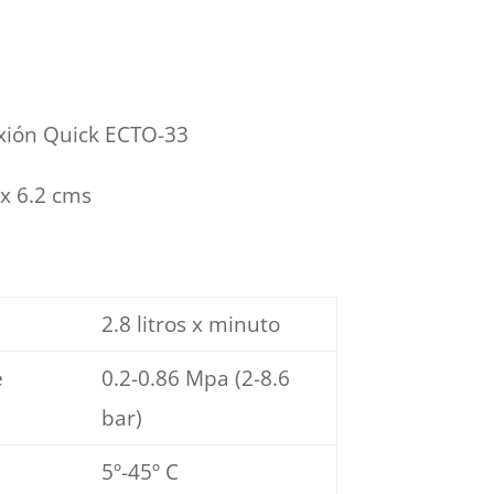
exión Quick ECTO-33
x 6.2 cms
2.8 litros x minuto
e
0.2-0.86 Mpa (2-8.6
bar)
5º-45º C